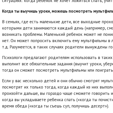
ситуациях: когда ребенок не хочет ложиться спать, учить
Когда ты выучишь уроки, можешь посмотреть мультфи
В семьях, где есть маленькие дети, все выходные прохо
которыми дети занимаются каждый день (например, смот
возникать проблемы. Маленький ребенок может не поним
нет. Он может попросить включить ему мультфильмы в л
т.д. Разумеется, в таких случаях родители вынуждены го
Психологи предлагают родителям использовать в таких 
выполнит все обязательные задания (выучит уроки, убер
тогда он сможет посмотреть мультфильмы или поиграть
Если у вас несколько детей и они обычно смотрят мульт
посмотрят их только тогда, когда каждый из них выполн
произойти дальше, вы гораздо чаще сможете говорить им
когда вы укладываете ребенка спать («когда ты почисти
время обеда («когда ты съешь суп, получишь десерт»).