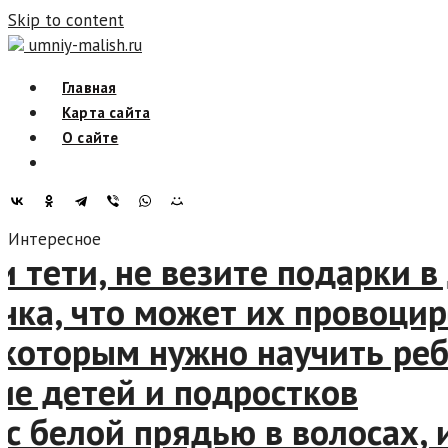
Skip to content
umniy-malish.ru
Главная
Карта сайта
О сайте
Интересное
ети, не везите подарки в д
а, что может их провоциров
торым нужно научить ребен
 детей и подростков
белой прядью в волосах, и 