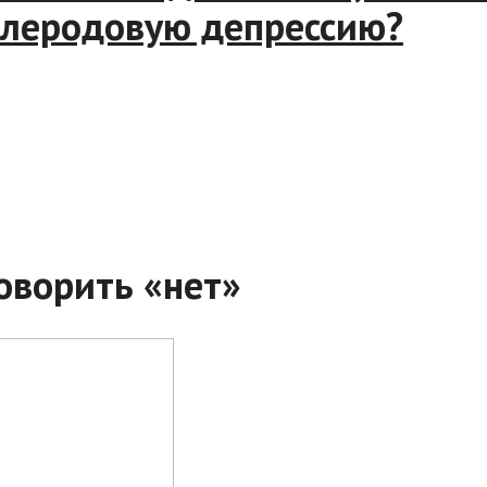
еродовую депрессию?
оворить «нет»