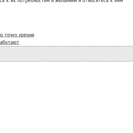
сь к их потребностям и желаниям и относитесь к ним
ю точку зрения
работают