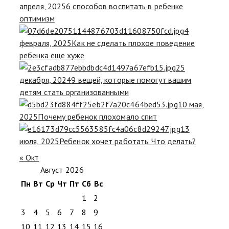
апреля, 2025
6 способов воспитать в ребенке
оптимизм
4
февраля, 2025
Как не сделать плохое поведение
ребенка еще хуже
25
декабря, 2024
9 вещей, которые помогут вашим
детям стать организованными
10 мая,
2025
Почему ребенок плохомало спит
13
июля, 2025
Ребенок хочет работать. Что делать?
« Окт
Август 2026
Пн
Вт
Ср
Чт
Пт
Сб
Вс
1
2
3
4
5
6
7
8
9
10
11
12
13
14
15
16