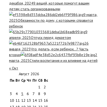
декабря, 2024
9 вещей, которые помогут вашим
детям стать организованными
9 марта,
2025
Обязанности по дому, с которыми справится
ребенок
9
апреля, 2025
Отпуск перед декретом
26
января, 2025
Что делать, если ребенок…? Часть
вторая
2
марта, 2025
Стили воспитания и их влияние на детей
« Окт
Август 2026
Пн
Вт
Ср
Чт
Пт
Сб
Вс
1
2
3
4
5
6
7
8
9
10
11
12
13
14
15
16
17
18
19
20
21
22
23